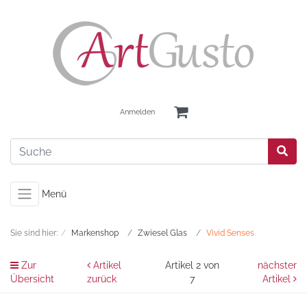
Anmelden
Menü
Sie sind hier:
Markenshop
Zwiesel Glas
Vivid Senses
Zur
Artikel
Artikel 2 von
nächster
Übersicht
zurück
7
Artikel