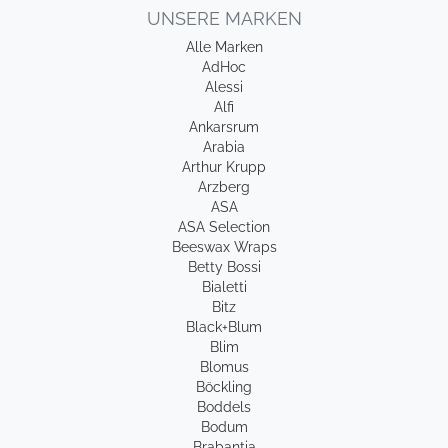
UNSERE MARKEN
Alle Marken
AdHoc
Alessi
Alfi
Ankarsrum
Arabia
Arthur Krupp
Arzberg
ASA
ASA Selection
Beeswax Wraps
Betty Bossi
Bialetti
Bitz
Black+Blum
Blim
Blomus
Böckling
Boddels
Bodum
Brabantia