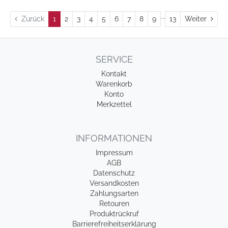
...
Weit
Zurück
1
2
3
4
5
6
7
8
9
13
Weiter
SERVICE
Kontakt
Warenkorb
Konto
Merkzettel
INFORMATIONEN
Impressum
AGB
Datenschutz
Versandkosten
Zahlungsarten
Retouren
Produktrückruf
Barrierefreiheitserklärung