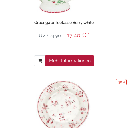
Greengate Teetasse Berry white
17,40 € *
UVP
24,90 €
Mehr Informationen
-30 %