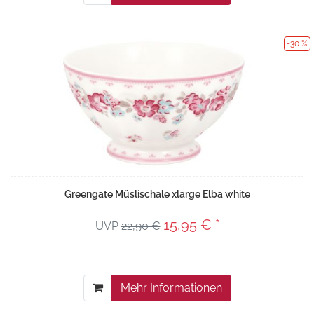
-30 %
Greengate Müslischale xlarge Elba white
15,95 € *
UVP
22,90 €
Mehr Informationen