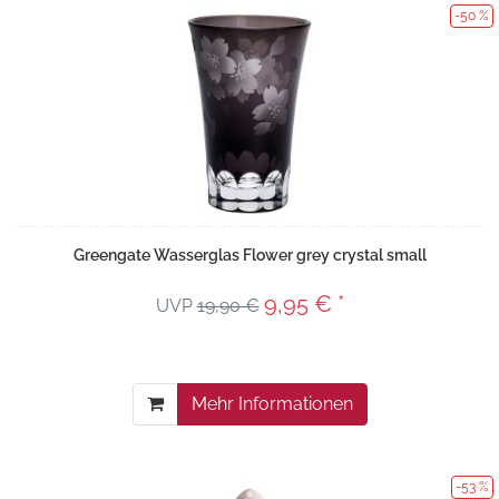
-50 %
Greengate Wasserglas Flower grey crystal small
9,95 € *
UVP
19,90 €
Mehr Informationen
-53 %