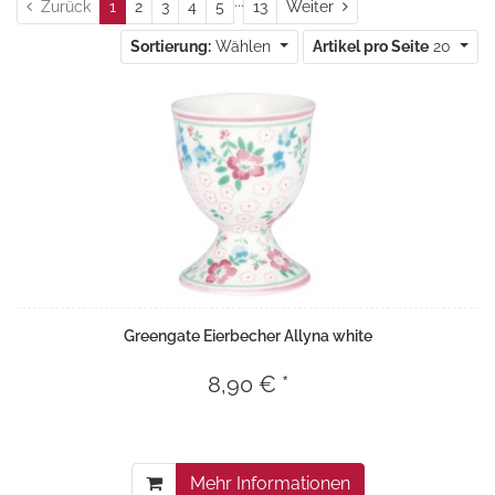
...
Weiter
Zurück
1
2
3
4
5
13
Weiter
Sortierung:
Wählen
Artikel pro Seite
20
Greengate Eierbecher Allyna white
8,90 € *
Mehr Informationen