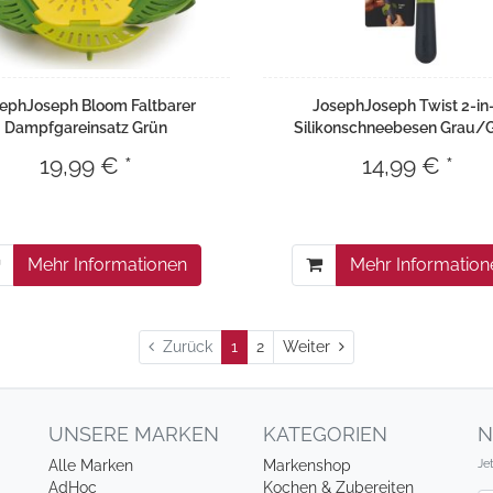
ephJoseph Bloom Faltbarer
JosephJoseph Twist 2-in
Dampfgareinsatz Grün
Silikonschneebesen Grau/
19,99 € *
14,99 € *
Mehr Informationen
Mehr Information
Weiter
Zurück
1
2
Weiter
UNSERE MARKEN
KATEGORIEN
N
Je
Alle Marken
Markenshop
AdHoc
Kochen & Zubereiten