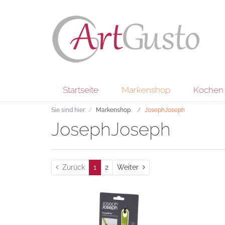
Startseite
Markenshop
Kochen 
Sie sind hier:
Markenshop
JosephJoseph
JosephJoseph
Weiter
Zurück
1
2
Weiter