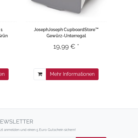
-1
JosephJoseph CupboardStore™
Grün
Gewürz-Unterregal
19,99 € *
en
Mehr Informationen
EWSLETTER
tzt anmelden und einen 5 Euro Gutschein sichern!