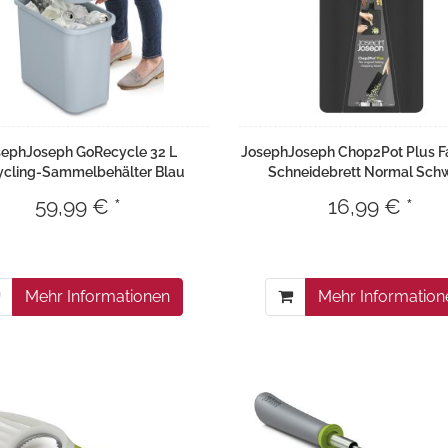
sephJoseph GoRecycle 32 L
JosephJoseph Chop2Pot Plus F
ycling-Sammelbehälter Blau
Schneidebrett Normal Sch
59,99 € *
16,99 € *
Mehr Informationen
Mehr Information