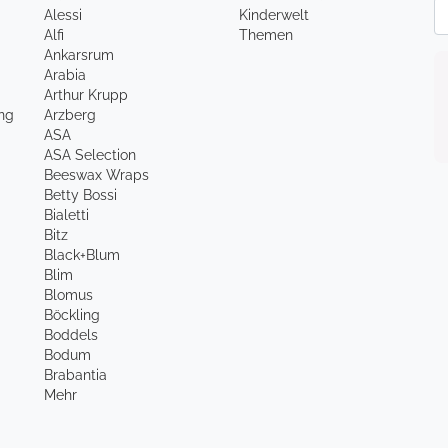
Ne
Alessi
Kinderwelt
Alfi
Themen
Ankarsrum
Arabia
Arthur Krupp
ung
Arzberg
ASA
ASA Selection
Beeswax Wraps
Betty Bossi
Bialetti
Bitz
Black+Blum
Blim
Blomus
Böckling
Boddels
Bodum
Brabantia
Mehr