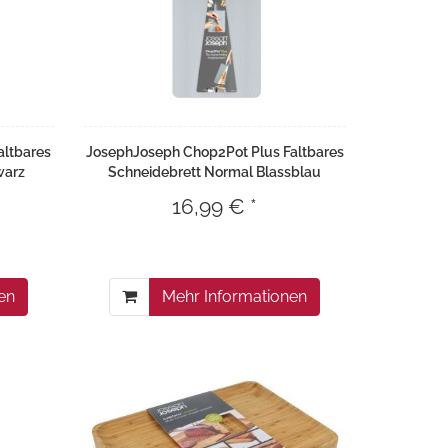
altbares
JosephJoseph Chop2Pot Plus Faltbares
warz
Schneidebrett Normal Blassblau
16,99 € *
en
Mehr Informationen