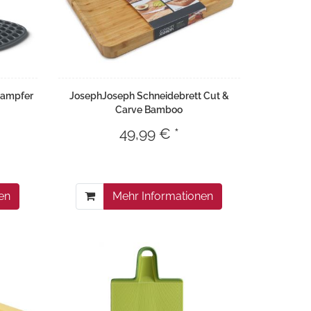
tampfer
JosephJoseph Schneidebrett Cut &
Carve Bamboo
49,99 € *
en
Mehr Informationen