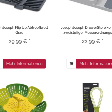
hJoseph Flip Up Abtropfbrett
JosephJoseph DrawerStore ko
Grau
zweistufiger Messerordnungs
29,99 € *
22,99 € *
Mehr Informationen
Mehr Information