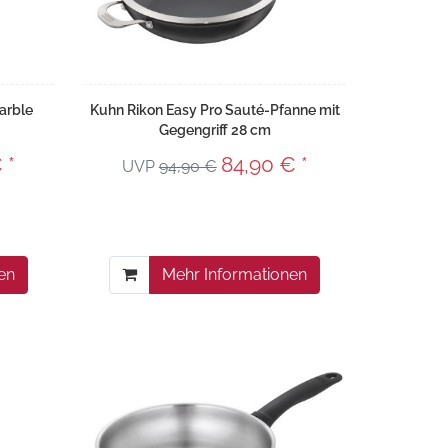
arble
Kuhn Rikon Easy Pro Sauté-Pfanne mit
Gegengriff 28 cm
 *
84,90 € *
UVP
94,90 €
en
Mehr Informationen