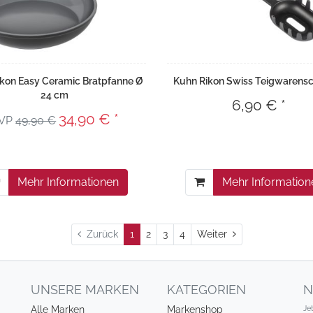
kon Easy Ceramic Bratpfanne Ø
Kuhn Rikon Swiss Teigwarens
24 cm
6,90 € *
34,90 € *
VP
49,90 €
Mehr Informationen
Mehr Information
Weiter
Zurück
1
2
3
4
Weiter
UNSERE MARKEN
KATEGORIEN
N
Je
Alle Marken
Markenshop