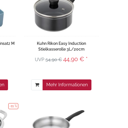
nsatz M
Kuhn Rikon Easy Induction
Stielkasserolle 3L/20cm
44,90 € *
UVP
54,90 €
en
Mehr Informationen
-11 %