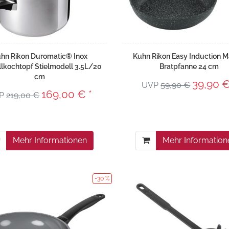
hn Rikon Duromatic® Inox
Kuhn Rikon Easy Induction M
lkochtopf Stielmodell 3.5L/20
Bratpfanne 24 cm
cm
39,90 €
UVP
59,90 €
169,00 € *
P
219,00 €
Mehr Informationen
Mehr Information
-30 %