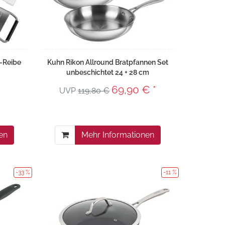
k-Reibe
Kuhn Rikon Allround Bratpfannen Set
unbeschichtet 24 + 28 cm
69,90 € *
UVP
119,80 €
en
Mehr Informationen
-33 %
-11 %