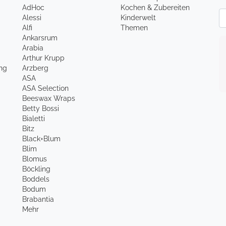
AdHoc
Kochen & Zubereiten
Ne
Alessi
Kinderwelt
Alfi
Themen
Ankarsrum
Arabia
Arthur Krupp
ung
Arzberg
ASA
ASA Selection
Beeswax Wraps
Betty Bossi
Bialetti
Bitz
Black+Blum
Blim
Blomus
Böckling
Boddels
Bodum
Brabantia
Mehr