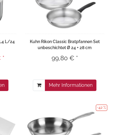
5,4 L/24
Kuhn Rikon Classic Bratpfannen Set
unbeschichtet Ø 24 + 28 cm
 *
99,80 € *
en
Mehr Informationen
-42 %