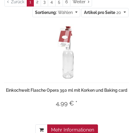
Weiter
Zurück
1
2
3
4
5
6
Weiter
Sortierung:
Wählen
Artikel pro Seite
20
Einkochwelt Flasche Opera 350 ml mit Korken und Baking card
4,99 € *
Mehr Informationen