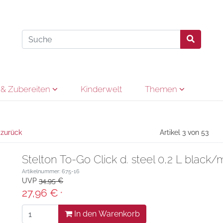
& Zubereiten
Kinderwelt
Themen
 zurück
Artikel 3 von 53
Stelton To-Go Click d. steel 0,2 L black/m
Artikelnummer: 675-16
UVP
34,95 €
27,96 €
*
In den Warenkorb