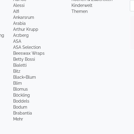
Ne
Alessi
Kinderwelt
Alfi
Themen
Ankarsrum
Arabia
Arthur Krupp
ung
Arzberg
ASA
ASA Selection
Beeswax Wraps
Betty Bossi
Bialetti
Bitz
Black+Blum
Blim
Blomus
Böckling
Boddels
Bodum
Brabantia
Mehr