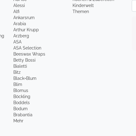
Ne
Alessi
Kinderwelt
Alfi
Themen
Ankarsrum
Arabia
Arthur Krupp
ung
Arzberg
ASA
ASA Selection
Beeswax Wraps
Betty Bossi
Bialetti
Bitz
Black+Blum
Blim
Blomus
Böckling
Boddels
Bodum
Brabantia
Mehr