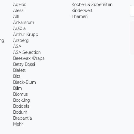
AdHoc
Kochen & Zubereiten
Ne
Alessi
Kinderwelt
Alfi
Themen
Ankarsrum
Arabia
Arthur Krupp
ung
Arzberg
ASA
ASA Selection
Beeswax Wraps
Betty Bossi
Bialetti
Bitz
Black+Blum
Blim
Blomus
Böckling
Boddels
Bodum
Brabantia
Mehr