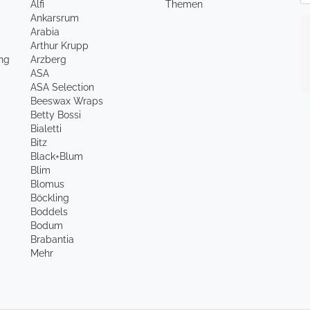
Alfi
Themen
Ankarsrum
Arabia
Arthur Krupp
ung
Arzberg
ASA
ASA Selection
Beeswax Wraps
Betty Bossi
Bialetti
Bitz
Black+Blum
Blim
Blomus
Böckling
Boddels
Bodum
Brabantia
Mehr