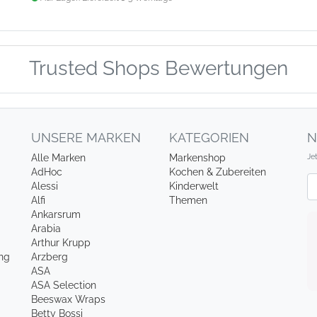
Trusted Shops Bewertungen
UNSERE MARKEN
KATEGORIEN
N
Je
Alle Marken
Markenshop
AdHoc
Kochen & Zubereiten
Ne
Alessi
Kinderwelt
Alfi
Themen
Ankarsrum
Arabia
Arthur Krupp
ung
Arzberg
ASA
ASA Selection
Beeswax Wraps
Betty Bossi