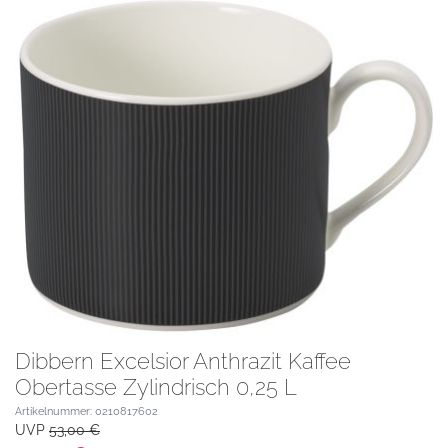
Dibbern Excelsior Anthrazit Kaffee
Obertasse Zylindrisch 0,25 L
Artikelnummer: 0210817602
UVP
53,00 €