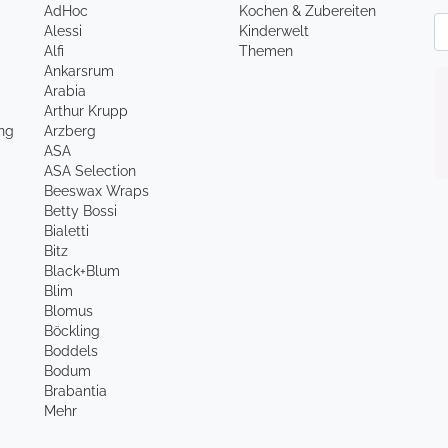
AdHoc
Kochen & Zubereiten
Ne
Alessi
Kinderwelt
Alfi
Themen
Ankarsrum
Arabia
Arthur Krupp
ung
Arzberg
ASA
ASA Selection
Beeswax Wraps
Betty Bossi
Bialetti
Bitz
Black+Blum
Blim
Blomus
Böckling
Boddels
Bodum
Brabantia
Mehr