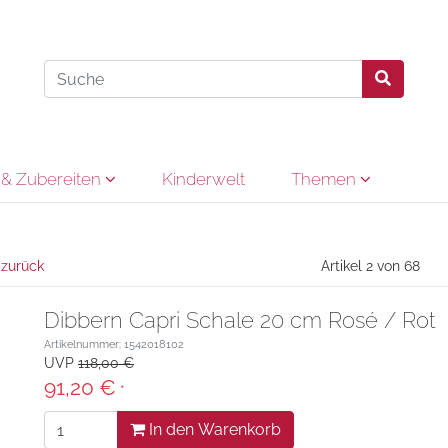
& Zubereiten
Kinderwelt
Themen
 zurück
Artikel 2 von 68
Dibbern Capri Schale 20 cm Rosé / Rot
Artikelnummer: 1542018102
UVP
118,00 €
91,20 €
*
In den Warenkorb