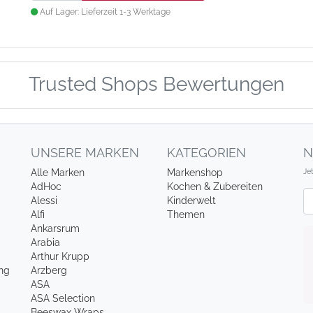
Auf Lager: Lieferzeit 1-3 Werktage
Trusted Shops Bewertungen
UNSERE MARKEN
KATEGORIEN
N
Je
Alle Marken
Markenshop
AdHoc
Kochen & Zubereiten
Ne
Alessi
Kinderwelt
Alfi
Themen
Ankarsrum
Arabia
Arthur Krupp
ung
Arzberg
ASA
ASA Selection
Beeswax Wraps