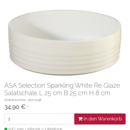
ASA Selection Sparkling White Re Glaze
Salatschale L 25 cm B 25 cm H 8 cm
Artikelnummer: 36271198
34,90 €
*
In den Warenkorb
Auf Lager: Lieferzeit 1-3 Werktage