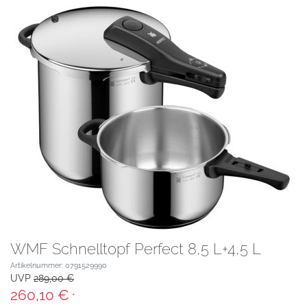
WMF Schnelltopf Perfect 8,5 L+4,5 L
Artikelnummer: 0791529990
UVP
289,00 €
260,10 €
*