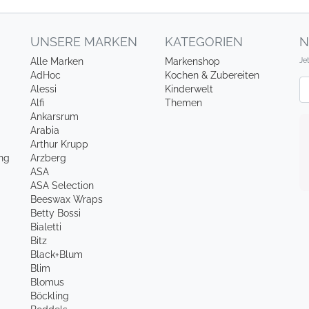
UNSERE MARKEN
KATEGORIEN
N
Je
Alle Marken
Markenshop
AdHoc
Kochen & Zubereiten
Ne
Alessi
Kinderwelt
Alfi
Themen
Ankarsrum
Arabia
Arthur Krupp
ung
Arzberg
ASA
ASA Selection
Beeswax Wraps
Betty Bossi
Bialetti
Bitz
Black+Blum
Blim
Blomus
Böckling