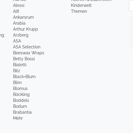
Ne
Alessi
Kinderwelt
Alfi
Themen
Ankarsrum
Arabia
Arthur Krupp
ung
Arzberg
ASA
ASA Selection
Beeswax Wraps
Betty Bossi
Bialetti
Bitz
Black+Blum
Blim
Blomus
Böckling
Boddels
Bodum
Brabantia
Mehr