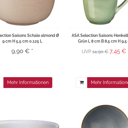
ection Saisons Schale almond Ø
ASA Selection Saisons Henkel
9 cm H 5,5 cm 0,125 L
Grün L 8 cm B 8,5 cm H 9,5
9,90 € *
7,45 € 
UVP
14,90 €
Mehr Informationen
Mehr Information