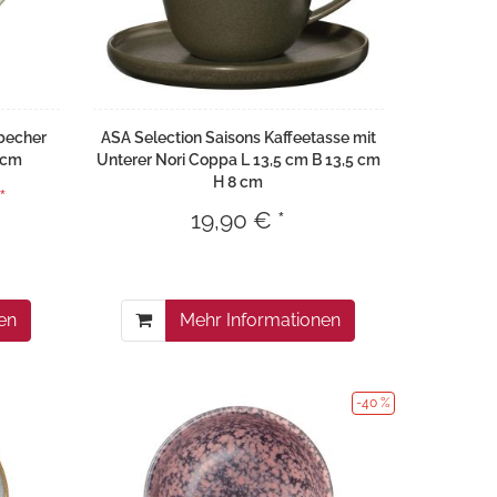
becher
ASA Selection Saisons Kaffeetasse mit
 cm
Unterer Nori Coppa L 13,5 cm B 13,5 cm
H 8 cm
*
19,90 € *
en
Mehr Informationen
-40 %