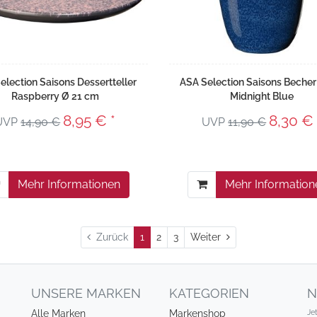
election Saisons Dessertteller
ASA Selection Saisons Becher
Raspberry Ø 21 cm
Midnight Blue
8,95 € *
8,30 € 
UVP
14,90 €
UVP
11,90 €
Mehr Informationen
Mehr Information
Weiter
Zurück
1
2
3
Weiter
UNSERE MARKEN
KATEGORIEN
N
Je
Alle Marken
Markenshop