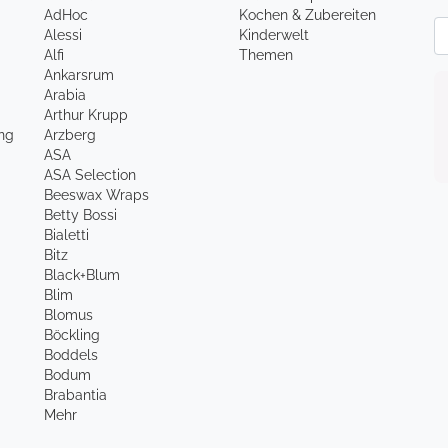
AdHoc
Kochen & Zubereiten
Ne
Alessi
Kinderwelt
Alfi
Themen
Ankarsrum
Arabia
Arthur Krupp
ung
Arzberg
ASA
ASA Selection
Beeswax Wraps
Betty Bossi
Bialetti
Bitz
Black+Blum
Blim
Blomus
Böckling
Boddels
Bodum
Brabantia
Mehr