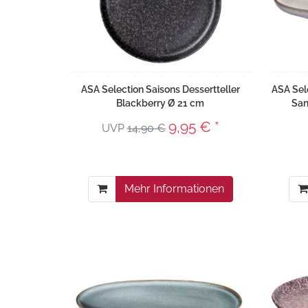
ASA Selection Saisons Dessertteller
ASA Sele
Blackberry Ø 21 cm
San
9,95 € *
UVP
14,90 €
Mehr Informationen