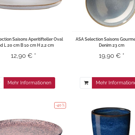
ction Saisons Aperitifteller Oval
ASA Selection Saisons Gourme
d L 20 cm B 10 cm H 2,2 cm
Denim 23 cm
12,90 € *
19,90 € *
Mehr Informationen
Mehr Information
-40 %