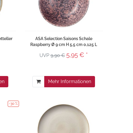
tteller
ASA Selection Saisons Schale
Raspberry Ø 9 cm H 5,5 cm 0,125 L
5,95 € *
UVP
9,90 €
en
Mehr Informationen
-30 %